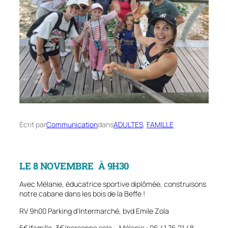
Écrit par
Communication
dans
ADULTES
, 
FAMILLE
LE 8 NOVEMBRE À 9H30
Avec Mélanie, éducatrice sportive diplômée, construisons
notre cabane dans les bois de la Beffe !
RV 9h00 Parking d’Intermarché, bvd Emile Zola
5€/famille, 3€/personne solo – Mélanie : 06 41 76 21 48 –