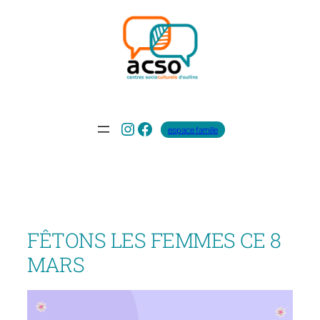
Aller
au
contenu
Instagram
Facebook
espace famille
FÊTONS LES FEMMES CE 8
MARS