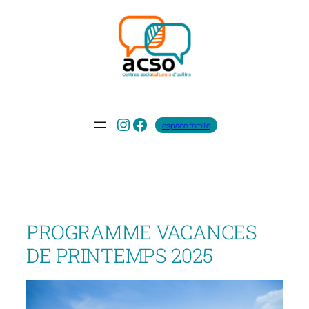
Aller
au
contenu
Instagram
Facebook
espace famille
PROGRAMME VACANCES
DE PRINTEMPS 2025