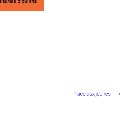
Place aux jeunes !
→